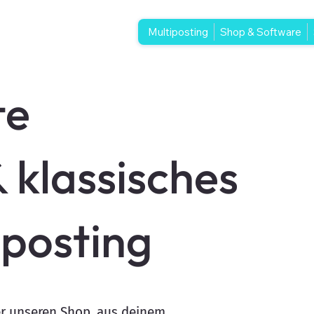
Multiposting
Shop & Software
te
 klassisches
iposting
er unseren Shop, aus deinem